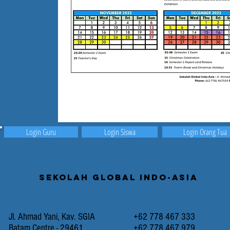
Login Guru
Login Siswa
Login Orang Tua
Sekolah Global Indo-Asia
Jl. Ahmad Yani, Kav. SGIA
+62 778 467 333
Batam Centre - 29461
+62 778 467 979