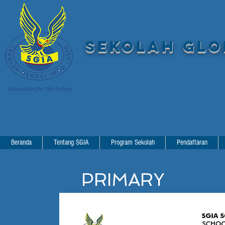
SEKOLAH GLOB
Beranda
Tentang SGIA
Program Sekolah
Pendaftaran
PRIMARY