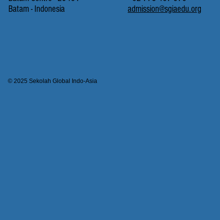
Batam - Indonesia
admission@sgiaedu.org
© 2025 Sekolah Global Indo-Asia