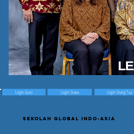
Login Guru
Login Siswa
Login Orang Tua
Sekolah Global Indo-Asia