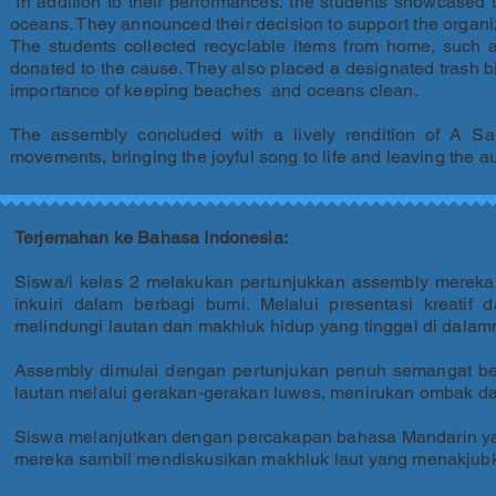
In addition to their performances, the students showcased t
oceans. They announced their decision to support the organi
The students collected recyclable items from home, such as
donated to the cause. They also placed a designated trash bi
importance of keeping beaches and oceans clean.
The assembly concluded with a lively rendition of A S
movements, bringing the joyful song to life and leaving the a
Terjemahan ke Bahasa Indonesia:
Siswa/i kelas 2 melakukan pertunjukkan assembly merek
inkuiri dalam berbagi bumi. Melalui presentasi kreati
melindungi lautan dan makhluk hidup yang tinggal di dalam
Assembly dimulai dengan pertunjukan penuh semangat be
lautan melalui gerakan-gerakan luwes, menirukan ombak da
Siswa melanjutkan dengan percakapan bahasa Mandarin ya
mereka sambil mendiskusikan makhluk laut yang menakjub