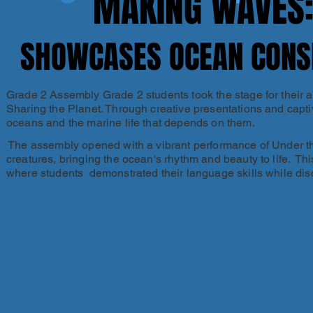
MAKING WAVES:
MAKING WAVES:
SHOWCASES OCEAN CONSE
SHOWCASES OCEAN CONSE
Grade 2 Assembly Grade 2 students took the stage for their a
Sharing the Planet. Through creative presentations and capti
oceans and the marine life that depends on them.
The assembly opened with a vibrant performance of Under t
creatures, bringing the ocean's rhythm and beauty to life. Th
where students demonstrated their language skills while dis