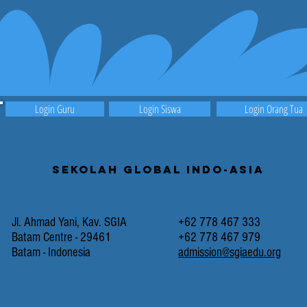
Login Guru
Login Siswa
Login Orang Tua
Sekolah Global Indo-Asia
Jl. Ahmad Yani, Kav. SGIA
+62 778 467 333
Batam Centre - 29461
+62 778 467 979
Batam - Indonesia
admission@sgiaedu.org