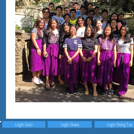
Login Guru
Login Siswa
Login Orang Tua